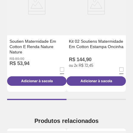
Soutien Maternidade Em
Kit 02 Soutiens Matermidade
Cotton E Renda Nature
Em Cotton Estampa Oncinha
Nature
R$
89
,
90
R$
144
,
90
R$
R$
53
,
94
R
ou
2
x
R$
72
,
45
Adicionar à sacola
Adicionar à sacola
Produtos relacionados