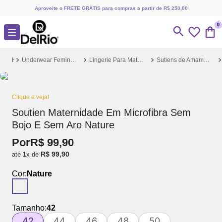
Aproveite o FRETE GRÁTIS para compras a partir de R$ 250,00
0
Underwear Feminino
Lingerie Para Maternidade
Sutiens de Amamentação
Clique e veja!
Soutien Maternidade Em Microfibra Sem
Bojo E Sem Aro Nature
Por
R$
99
,
90
R$
99
,
90
até
1
x de
Cor:
Nature
Tamanho:
42
42
44
46
48
50