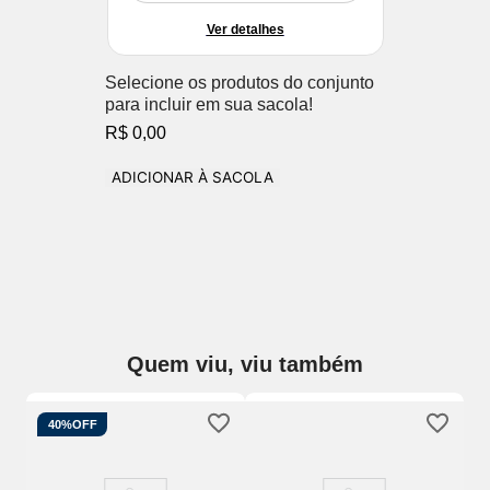
Ver detalhes
Selecione os produtos do conjunto
para incluir em sua sacola!
R$ 0,00
ADICIONAR À SACOLA
Quem viu, viu também
40%
OFF
So
m
Mi
Ar