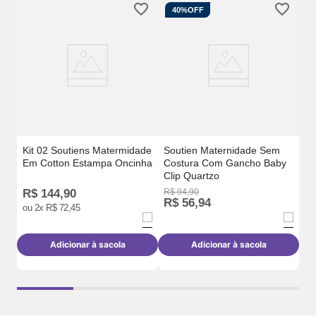
40%
OFF
ade
So
Co
Cl
Kit 02 Soutiens Matermidade
Soutien Maternidade Sem
Em Cotton Estampa Oncinha
Costura Com Gancho Baby
Clip Quartzo
R$
144
,
90
R$
94
,
90
R$
R$
56
,
94
R
ou
2
x
R$
72
,
45
Adicionar à sacola
Adicionar à sacola