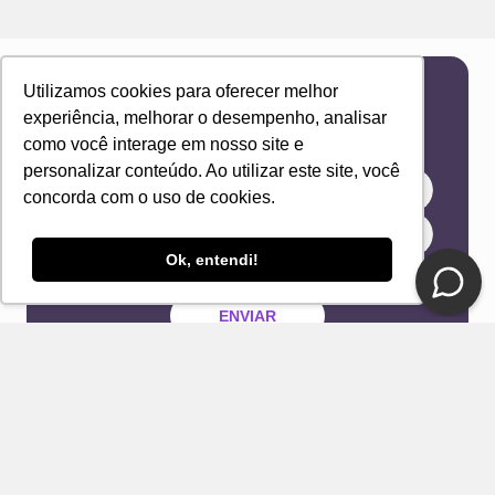
Utilizamos cookies para oferecer melhor
Newsletter
experiência, melhorar o desempenho, analisar
Receba novidades e ofertas exclusivas em seu
como você interage em nosso site e
e-mail!
personalizar conteúdo. Ao utilizar este site, você
concorda com o uso de cookies.
Ok, entendi!
Eu concordo com os Termos & Condições e Política de
Privacidade
ENVIAR