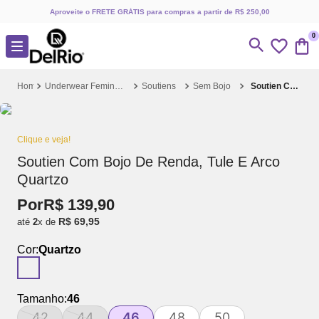
Aproveite o FRETE GRÁTIS para compras a partir de R$ 250,00
0
Underwear Feminino
Soutiens
Sem Bojo
Soutien Com Bojo De Renda, Tule E Arco Quartzo
Clique e veja!
Soutien Com Bojo De Renda, Tule E Arco
Quartzo
Por
R$
139
,
90
R$
69
,
95
até
2
x de
Cor:
Quartzo
Tamanho:
46
42
44
46
48
50