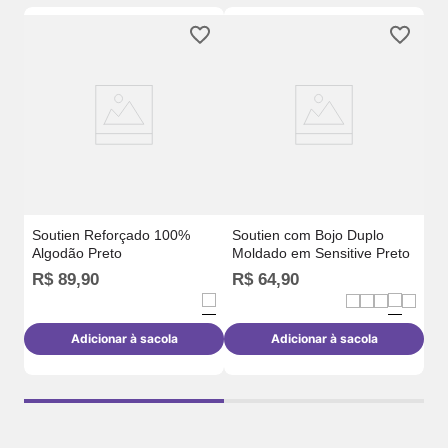
do
So
3D
Soutien Reforçado 100%
Soutien com Bojo Duplo
Algodão Preto
Moldado em Sensitive Preto
R$
89
,
90
R$
64
,
90
R
Adicionar à sacola
Adicionar à sacola