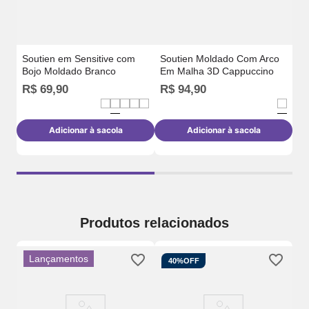
Soutien em Sensitive com
Soutien Moldado Com Arco
Bojo Moldado Branco
Em Malha 3D Cappuccino
R
R$
69
,
90
R$
94
,
90
o
Adicionar à sacola
Adicionar à sacola
Produtos relacionados
Lançamentos
40%
OFF
So
Co