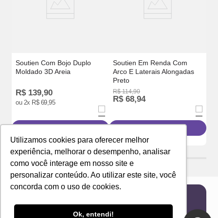
Soutien Com Bojo Duplo
Soutien Em Renda Com
Moldado 3D Areia
Arco E Laterais Alongadas
Preto
R$
139
,
90
R$
114
,
90
R
R$
68
,
94
ou
2
x
R$
69
,
95
o
Adicionar à sacola
Adicionar à sacola
Utilizamos cookies para oferecer melhor
experiência, melhorar o desempenho, analisar
como você interage em nosso site e
personalizar conteúdo. Ao utilizar este site, você
concorda com o uso de cookies.
Newsletter
Ok, entendi!