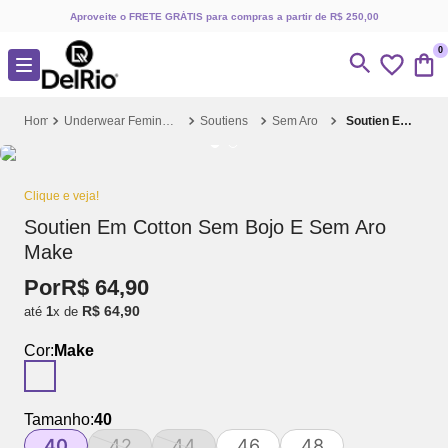
Aproveite o FRETE GRÁTIS para compras a partir de R$ 250,00
0
Underwear Feminino
Soutiens
Sem Aro
Soutien Em Cotton Sem Bojo E Sem Aro Make
Clique e veja!
Soutien Em Cotton Sem Bojo E Sem Aro
Make
Por
R$
64
,
90
R$
64
,
90
até
1
x de
Cor:
Make
Tamanho:
40
40
42
44
46
48