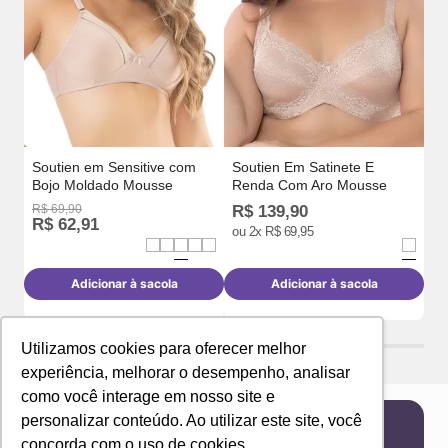
Soutien em Sensitive com
Soutien Em Satinete E
Bojo Moldado Mousse
Renda Com Aro Mousse
R$
69
,
90
R$
139
,
90
R$
62
,
91
R
ou
2
x
R$
69
,
95
Adicionar à sacola
Adicionar à sacola
Utilizamos cookies para oferecer melhor
experiência, melhorar o desempenho, analisar
como você interage em nosso site e
personalizar conteúdo. Ao utilizar este site, você
concorda com o uso de cookies.