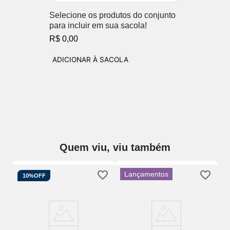
Selecione os produtos do conjunto
para incluir em sua sacola!
R$ 0,00
ADICIONAR À SACOLA
Quem viu, viu também
Lançamentos
10%
OFF
o
So
Du