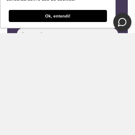
Newsletter
Receba novidades e ofertas exclusivas em seu
e-mail!
Ok, entendi!
Eu concordo com os Termos & Condições e Política de
Privacidade
ENVIAR