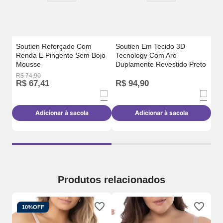
Soutien Reforçado Com
Soutien Em Tecido 3D
Renda E Pingente Sem Bojo
Tecnology Com Aro
Mousse
Duplamente Revestido Preto
R$
74
,
90
R$
R$
67
,
41
R$
94
,
90
R
Adicionar à sacola
Adicionar à sacola
Produtos relacionados
10%
OFF
So
3D