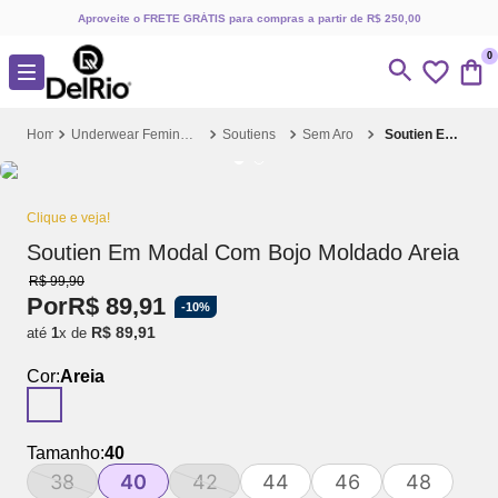
Aproveite o FRETE GRÁTIS para compras a partir de R$ 250,00
0
Underwear Feminino
Soutiens
Sem Aro
Soutien Em Modal Com Bojo Moldado Areia
Clique e veja!
Soutien Em Modal Com Bojo Moldado Areia
R$
99
,
90
Por
R$
89
,
91
-
10%
R$
89
,
91
até
1
x de
Cor:
Areia
Tamanho:
40
38
40
42
44
46
48