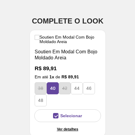
COMPLETE O LOOK
Soutien Em Modal Com Bojo
Moldado Areia
R$ 89,91
Em até
1
x
de
R$ 89,91
38
40
42
44
46
48
Selecionar
Ver detalhes