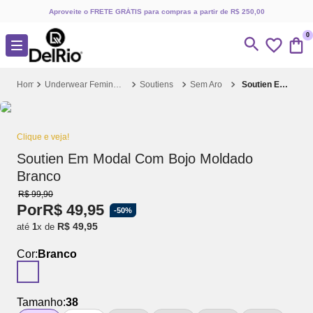
Aproveite o FRETE GRÁTIS para compras a partir de R$ 250,00
0
Underwear Feminino
Soutiens
Sem Aro
Soutien Em Modal Com Bojo Moldado Branco
Clique e veja!
Soutien Em Modal Com Bojo Moldado
Branco
R$
99
,
90
Por
R$
49
,
95
-
50%
R$
49
,
95
até
1
x de
Cor:
Branco
Tamanho:
38