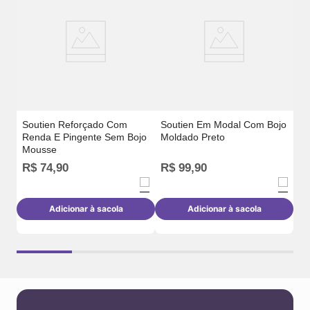
m
Al
Soutien Reforçado Com
Soutien Em Modal Com Bojo
Renda E Pingente Sem Bojo
Moldado Preto
Mousse
R$
74
,
90
R$
99
,
90
R
Adicionar à sacola
Adicionar à sacola