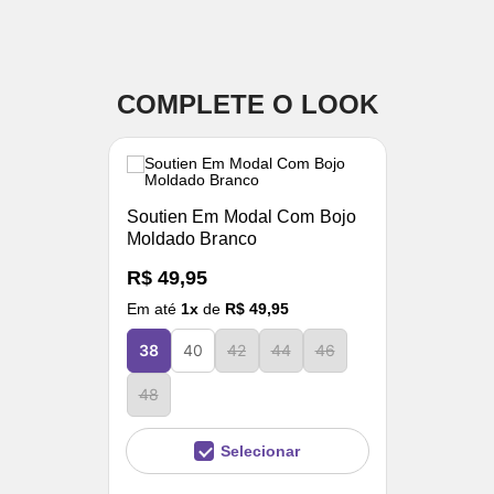
COMPLETE O LOOK
Soutien Em Modal Com Bojo
Moldado Branco
R$ 49,95
Em até
1
x
de
R$ 49,95
38
40
42
44
46
48
Selecionar