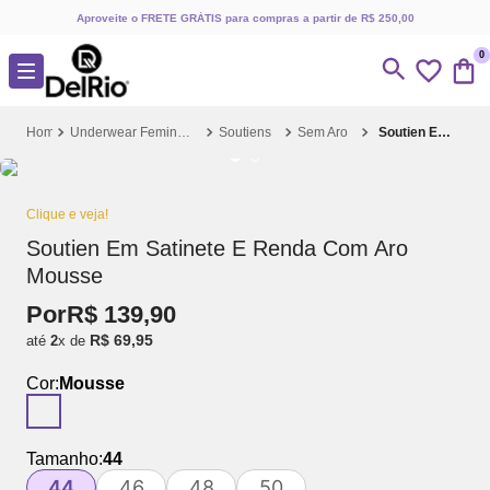
Aproveite o FRETE GRÁTIS para compras a partir de R$ 250,00
0
Underwear Feminino
Soutiens
Sem Aro
Soutien Em Satinete E Renda Com Aro Mousse
Clique e veja!
Soutien Em Satinete E Renda Com Aro
Mousse
Por
R$
139
,
90
R$
69
,
95
até
2
x de
Cor:
Mousse
Tamanho:
44
44
46
48
50