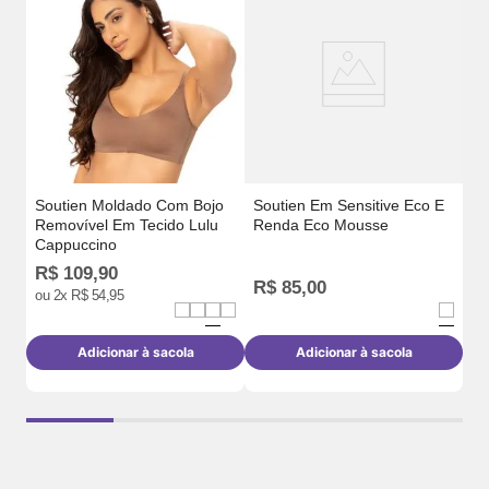
Al
Soutien Moldado Com Bojo
Soutien Em Sensitive Eco E
Removível Em Tecido Lulu
Renda Eco Mousse
Cappuccino
R$
109
,
90
R$
85
,
00
R
ou
2
x
R$
54
,
95
Adicionar à sacola
Adicionar à sacola