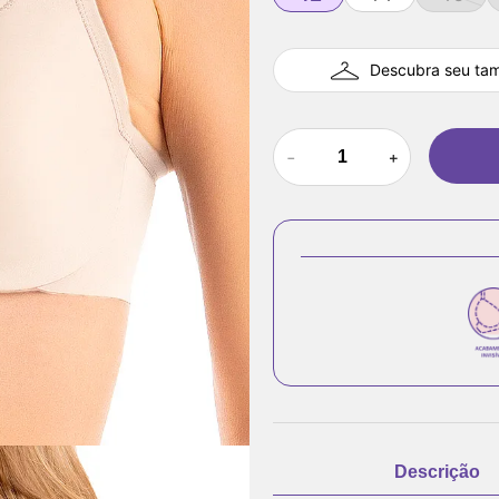
Descubra seu ta
－
＋
Descrição