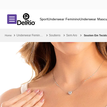
Sport
Underwear Feminino
Underwear Mascu
Underwear Feminino
Soutiens
Sem Aro