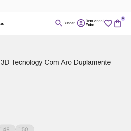
0
ias
Buscar
 3D Tecnology Com Aro Duplamente
48
50