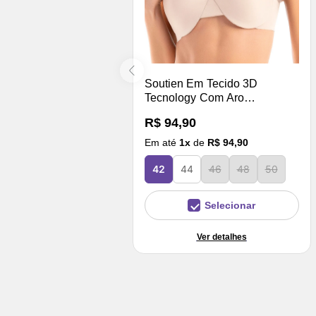
Soutien Em Tecido 3D
Tecnology Com Aro
Duplamente Revestido Areia
R$ 94,90
Em até
1
x
de
R$ 94,90
42
44
46
48
50
Selecionar
Ver detalhes