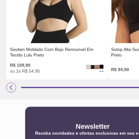
Soutien Moldado Com Bojo Removível Em
Sutop Alta Su
Tecido Lulu Preto
Preto
R$
109
,
90
R$
94
,
90
ou
2
x
R$
54
,
95
Newsletter
Receba novidades e ofertas exclusivas em seu e