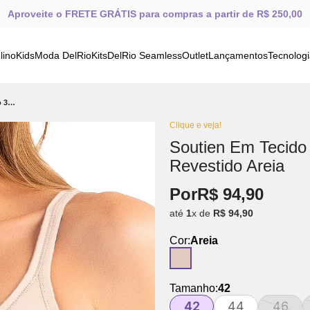
Aproveite o FRETE GRÁTIS para compras a partir de R$ 250,00
lino
Kids
Moda DelRio
Kits
DelRio Seamless
Outlet
Lançamentos
Tecnolog
Soutien Em Tecido 3D Tecnology Com Aro Duplamente Revestido Areia
Clique e veja!
Soutien Em Tecido
Revestido Areia
Por
R$
94
,
90
até
1
x de
R$
94
,
90
Cor:
Areia
Tamanho:
42
42
44
46