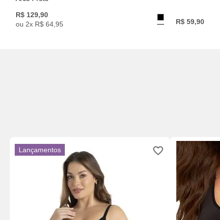
R$
129
,
90
R$
59
,
90
ou
2
x
R$
64
,
95
Lançamentos
m