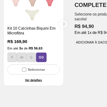
COMPLETE
Selecione os produ
sacola!
R$ 94,90
Kit 10 Calcinhas Biquini Em
Em até
1
x
de
R$ 9
Microfibra
R$ 169,90
ADICIONAR À SAC
Em até
3
x
de
R$ 56,63
P
M
G
GG
Selecionar
Ver detalhes