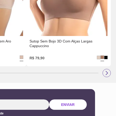
Sem Aro
Sutop Sem Bojo 3D Com Alças Largas
S
Cappuccino
R$
79
,
90
ENVIAR
ade