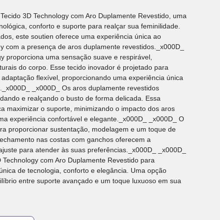
m Tecido 3D Technology com Aro Duplamente Revestido, uma
lógica, conforto e suporte para realçar sua feminilidade.
dos, este soutien oferece uma experiência única ao
gy com a presença de aros duplamente revestidos._x000D_
y proporciona uma sensação suave e respirável,
urais do corpo. Esse tecido inovador é projetado para
 adaptação flexível, proporcionando uma experiência única
io._x000D_ _x000D_ Os aros duplamente revestidos
ldando e realçando o busto de forma delicada. Essa
ca maximizar o suporte, minimizando o impacto dos aros
uma experiência confortável e elegante._x000D_ _x000D_ O
ara proporcionar sustentação, modelagem e um toque de
 e fechamento nas costas com ganchos oferecem a
o ajuste para atender às suas preferências._x000D_ _x000D_
D Technology com Aro Duplamente Revestido para
nica de tecnologia, conforto e elegância. Uma opção
ilíbrio entre suporte avançado e um toque luxuoso em sua