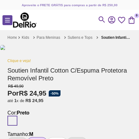
Aproveite o FRETE GRÁTIS para compras a partir de R$ 250,00
0
Kids
Para Meninas
Sutiens e Tops
Soutien Infantil Cotton C/Espuma Protetora Removível Preto
Clique e veja!
Soutien Infantil Cotton C/Espuma Protetora
Removível Preto
R$
49
,
90
Por
R$
24
,
95
-
50%
R$
24
,
95
até
1
x de
Cor:
Preto
Tamanho:
M