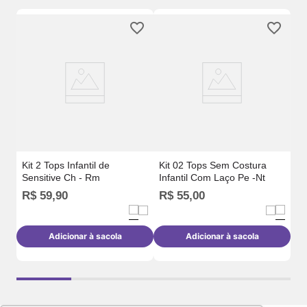
Co
Em
Bc
Kit 2 Tops Infantil de
Kit 02 Tops Sem Costura
Sensitive Ch - Rm
Infantil Com Laço Pe -Nt
R$
59
,
90
R$
55
,
00
R
Adicionar à sacola
Adicionar à sacola