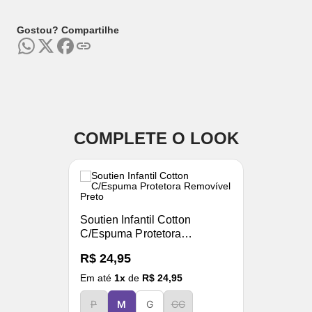
Gostou? Compartilhe
COMPLETE O LOOK
Soutien Infantil Cotton
C/Espuma Protetora
Removível Preto
R$ 24,95
Em até
1
x
de
R$ 24,95
P
M
G
GG