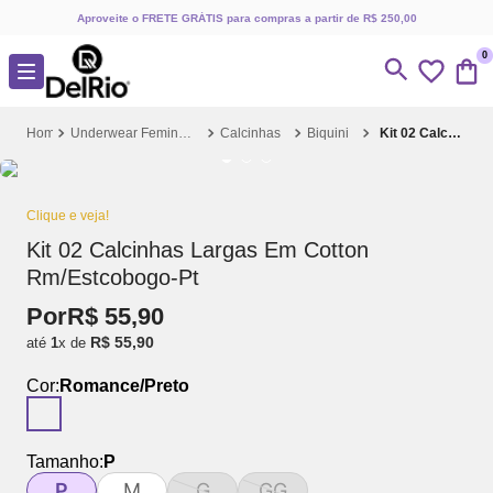
Aproveite o FRETE GRÁTIS para compras a partir de R$ 250,00
0
Underwear Feminino
Calcinhas
Biquini
Kit 02 Calcinhas Largas Em Cotton Rm/Estcobogo-Pt
Clique e veja!
Kit 02 Calcinhas Largas Em Cotton
Rm/Estcobogo-Pt
Por
R$
55
,
90
R$
55
,
90
até
1
x de
Cor:
Romance/Preto
Tamanho:
P
P
M
G
GG