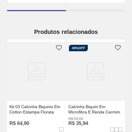
Produtos relacionados
40%
OFF
Sem
Ca
Se
Kit 03 Calcinha Biquinis Em
Calcinha Biquini Em
Cotton Estampa Florata
Microfibra E Renda Carmim
R$
59
,
90
R$
64
,
90
R$
35
,
94
R