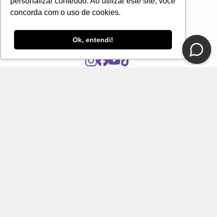
personalizar conteúdo. Ao utilizar este site, você
concorda com o uso de cookies.
Ok, entendi!
CONTATO
E-mail
Fale Conosco Loja DelRio
Seja um revendedor
SUPORTE E SERVIÇOS
INSTITUCIONAL
FORMAS DE PAGAMENTO