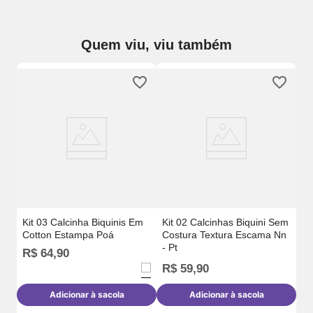
Quem viu, viu também
Em
Ki
-
Mo
Kit 03 Calcinha Biquinis Em
Kit 02 Calcinhas Biquini Sem
Cotton Estampa Poá
Costura Textura Escama Nn
- Pt
R$
64
,
90
R$
59
,
90
R
Adicionar à sacola
Adicionar à sacola