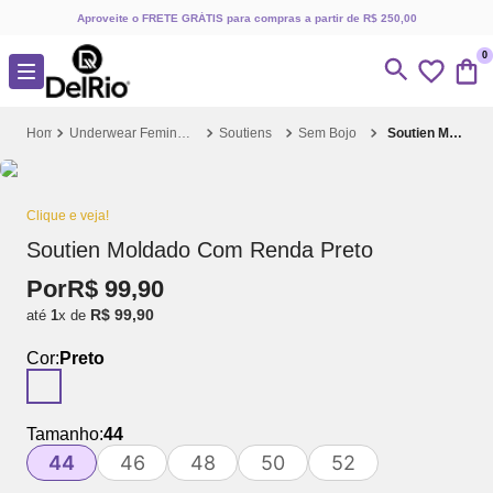
Aproveite o FRETE GRÁTIS para compras a partir de R$ 250,00
0
Underwear Feminino
Soutiens
Sem Bojo
Soutien Moldado Com Renda Preto
Clique e veja!
Soutien Moldado Com Renda Preto
Por
R$
99
,
90
R$
99
,
90
até
1
x de
Cor:
Preto
Tamanho:
44
44
46
48
50
52