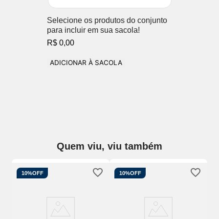
Selecione os produtos do conjunto
para incluir em sua sacola!
R$ 0,00
ADICIONAR À SACOLA
Quem viu, viu também
10%
OFF
10%
OFF
on
So
Mo