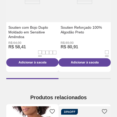
Soutien com Bojo Duplo
Soutien Reforçado 100%
Moldado em Sensitive
Algodão Preto
Amêndoa
R$
64
,
90
R$
89
,
90
R$
R$
58
,
41
R$
80
,
91
R
Adicionar à sacola
Adicionar à sacola
Produtos relacionados
10%
OFF
So