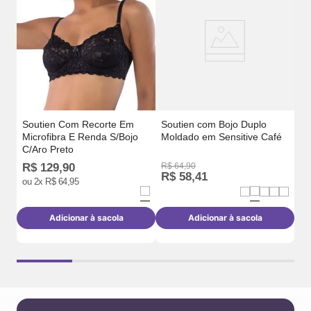
3D
Soutien Com Recorte Em
Soutien com Bojo Duplo
Microfibra E Renda S/Bojo
Moldado em Sensitive Café
C/Aro Preto
R$
129
,
90
R$
64
,
90
R$
58
,
41
R
ou
2
x
R$
64
,
95
Adicionar à sacola
Adicionar à sacola