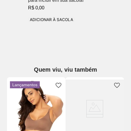
para incluir em sua sacola!
R$ 0,00
ADICIONAR À SACOLA
Quem viu, viu também
Lançamentos
o
So
Em