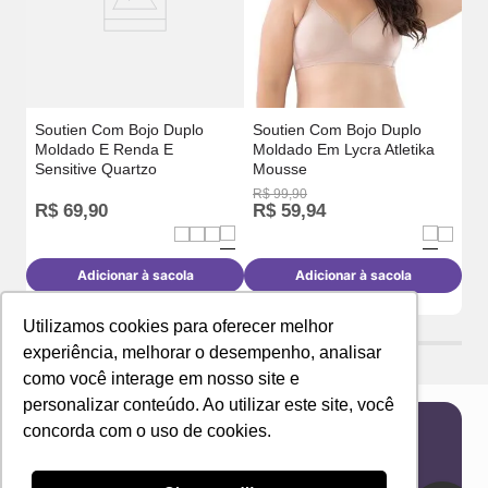
Soutien Com Bojo Duplo
Soutien Com Bojo Duplo
Moldado E Renda E
Moldado Em Lycra Atletika
Sensitive Quartzo
Mousse
R$
99
,
90
R$
69
,
90
R$
59
,
94
R
Adicionar à sacola
Adicionar à sacola
Utilizamos cookies para oferecer melhor
experiência, melhorar o desempenho, analisar
como você interage em nosso site e
personalizar conteúdo. Ao utilizar este site, você
concorda com o uso de cookies.
Newsletter
Receba novidades e ofertas exclusivas em seu