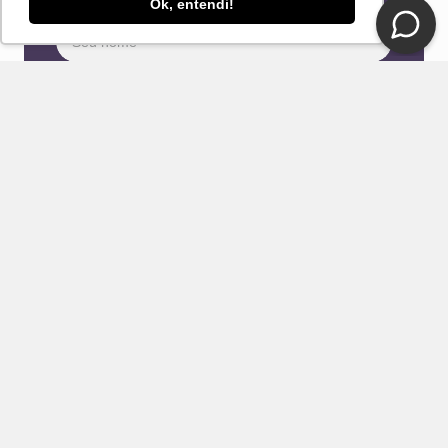
Ok, entendi!
e-mail!
Eu concordo com os Termos & Condições e Política de
Privacidade
ENVIAR
CONTATO