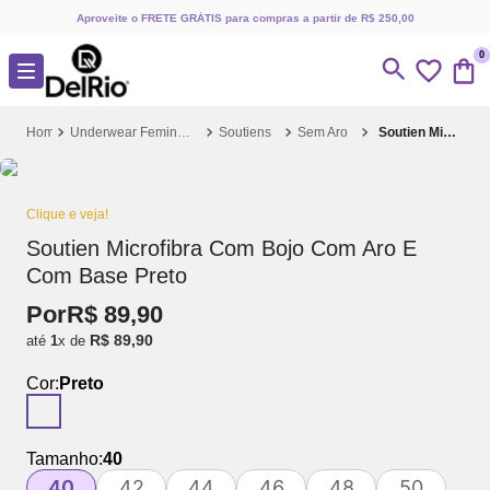
Aproveite o FRETE GRÁTIS para compras a partir de R$ 250,00
0
Underwear Feminino
Soutiens
Sem Aro
Soutien Microfibra Com Bojo Com Aro E Com Base Preto
Clique e veja!
Soutien Microfibra Com Bojo Com Aro E
Com Base Preto
Por
R$
89
,
90
R$
89
,
90
até
1
x de
Cor:
Preto
Tamanho:
40
40
42
44
46
48
50