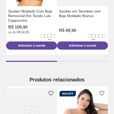
Soutien Moldado Com Bojo
Soutien em Sensitive com
Removível Em Tecido Lulu
Bojo Moldado Branco
Cappuccino
R$
109
,
90
R$
69
,
90
R
ou
2
x
R$
54
,
95
Adicionar à sacola
Adicionar à sacola
Produtos relacionados
40%
OFF
o
So
Em