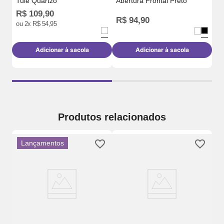
Tule Quartzo
Abertura Frontal Preto
R$
109
,
90
R$
94
,
90
R
ou
2
x
R$
54
,
95
Adicionar à sacola
Adicionar à sacola
Produtos relacionados
Lançamentos
So
Te
Du
Ca