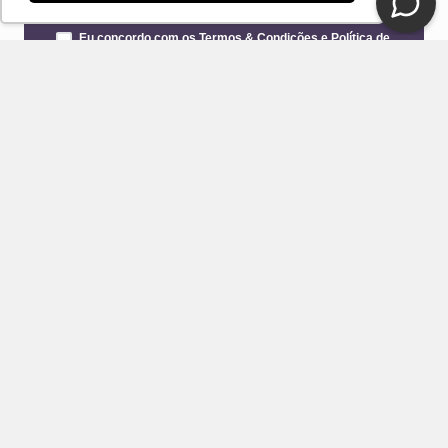
Eu concordo com os Termos & Condições e Política de
Privacidade
ENVIAR
CONTATO
E-mail
Fale Conosco Loja DelRio
Seja um revendedor
SUPORTE E SERVIÇOS