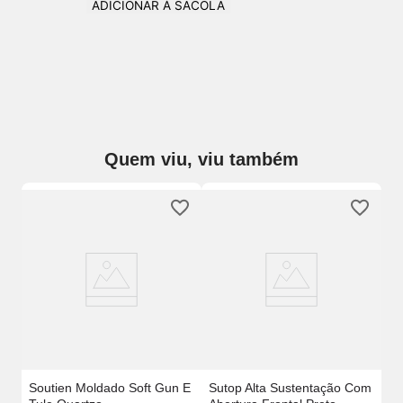
ADICIONAR À SACOLA
Quem viu, viu também
o
Ki
Em
Soutien Moldado Soft Gun E
Sutop Alta Sustentação Com