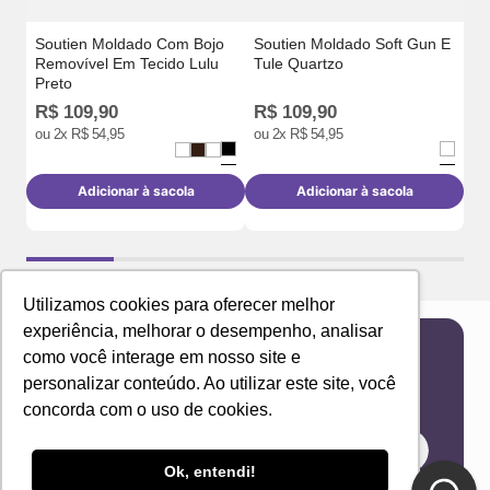
Soutien Moldado Com Bojo
Soutien Moldado Soft Gun E
Removível Em Tecido Lulu
Tule Quartzo
Preto
R$
109
,
90
R$
109
,
90
R
ou
2
x
R$
54
,
95
ou
2
x
R$
54
,
95
Adicionar à sacola
Adicionar à sacola
Utilizamos cookies para oferecer melhor
experiência, melhorar o desempenho, analisar
como você interage em nosso site e
Newsletter
personalizar conteúdo. Ao utilizar este site, você
Receba novidades e ofertas exclusivas em seu
concorda com o uso de cookies.
e-mail!
Ok, entendi!