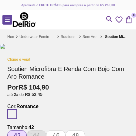
Aproveite o FRETE GRÁTIS para compras a partir de R$ 250,00
0
Underwear Feminino
Soutiens
Sem Aro
Soutien Microfibra E Renda Com Bojo Com Aro Romance
Clique e veja!
Soutien Microfibra E Renda Com Bojo Com
Aro Romance
Por
R$
104
,
90
R$
52
,
45
até
2
x de
Cor:
Romance
Tamanho:
42
42
44
46
48