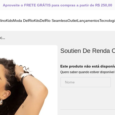
Aproveite o FRETE GRÁTIS para compras a partir de R$ 250,00
lino
Kids
Moda DelRio
Kits
DelRio Seamless
Outlet
Lançamentos
Tecnolog
Soutien De Renda Com Pingente Quartzo
Soutien De Renda 
Este produto não está dispon
Quero saber quando estiver disponível