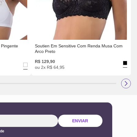
 Pingente
Soutien Em Sensitive Com Renda Musa Com
Arco Preto
R$
129
,
90
ou
2
x
R$
64
,
95
ENVIAR
ade