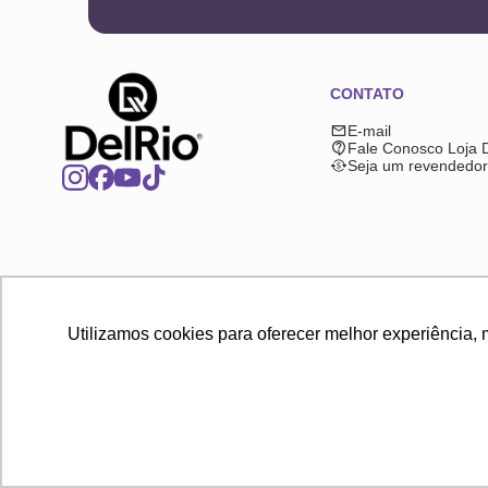
CONTATO
E-mail
Fale Conosco Loja 
Seja um revendedor
Utilizamos cookies para oferecer melhor experiência, 
2025 © Copyright DelRio. Todos os direitos reservados. A loja onli