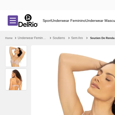
Sport
Underwear Feminino
Underwear Mascu
Underwear Feminino
Soutiens
Sem Aro