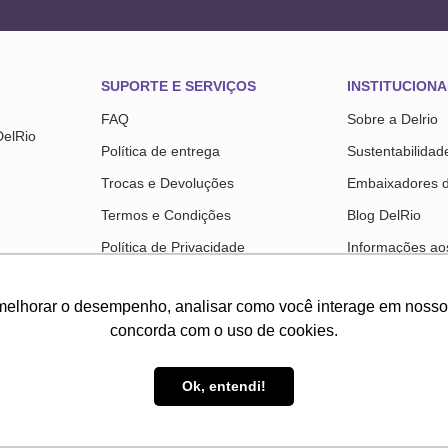
SUPORTE E SERVIÇOS
INSTITUCIONA
FAQ
Sobre a Delrio
DelRio
Política de entrega
Sustentabilidad
Trocas e Devoluções
Embaixadores 
Termos e Condições
Blog DelRio
Política de Privacidade
Informações aos
Troca Fácil
SAC Instituciona
melhorar o desempenho, analisar como você interage em nosso sit
Regulamentos
Colaboradores
concorda com o uso de cookies.
Trabalhe Cono
Ok, entendi!
ne DelRio é operada pela Selia Fullcommerce. - Rodovia Anhanguera, 800, km 31,7, bloco 300