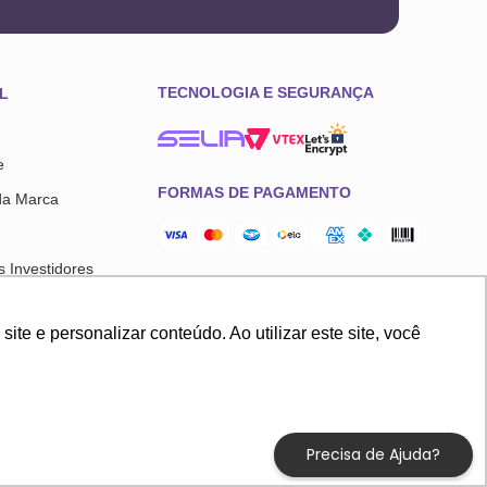
TECNOLOGIA E SEGURANÇA
L
e
FORMAS DE PAGAMENTO
da Marca
 Investidores
l
e e personalizar conteúdo. Ao utilizar este site, você
sco
, galpão 20, 21 e 22 Empresarial Anhanguera Cajamar - SP, 07753-580