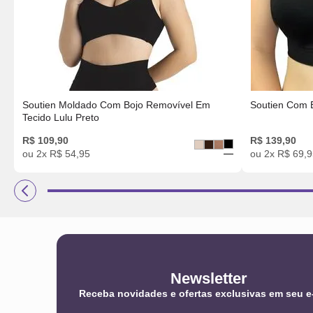
Soutien Moldado Com Bojo Removível Em
Soutien Com 
Tecido Lulu Preto
R$
109
,
90
R$
139
,
90
ou
2
x
R$
54
,
95
ou
2
x
R$
69
,
9
Newsletter
Receba novidades e ofertas exclusivas em seu e