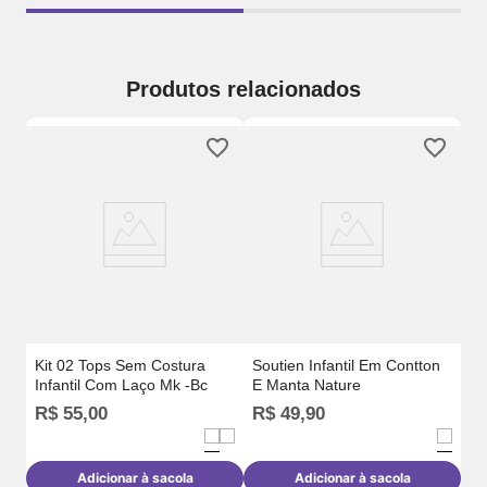
Produtos relacionados
k -
So
Es
Al
Kit 02 Tops Sem Costura
Soutien Infantil Em Contton
Infantil Com Laço Mk -Bc
E Manta Nature
R$
R$
55
,
00
R$
49
,
90
R
Adicionar à sacola
Adicionar à sacola