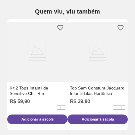
Quem viu, viu também
til
Ki
- P
Kit 2 Tops Infantil de
Top Sem Constura Jacquard
Sensitive Ch - Rm
Infantil Lilás Hortênsia
R$
59
,
90
R$
39
,
90
R
Adicionar à sacola
Adicionar à sacola