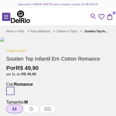
Aproveite o FRETE GRÁTIS para compras a partir de R$ 250,00
0
Kids
Para Meninas
Sutiens e Tops
Soutien Top Infantil Em Cotton Romance
Clique e veja!
Soutien Top Infantil Em Cotton Romance
Por
R$
49
,
90
R$
49
,
90
até
1
x de
Cor:
Romance
Tamanho:
M
M
G
GG