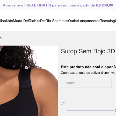
Aproveite o FRETE GRÁTIS para compras a partir de R$ 250,00
lino
Kids
Moda DelRio
Kits
DelRio Seamless
Outlet
Lançamentos
Tecnolog
Sutop Sem Bojo 3D Com Alças Largas Preto
Sutop Sem Bojo 3D 
Este produto não está dispon
Quero saber quando estiver disponível