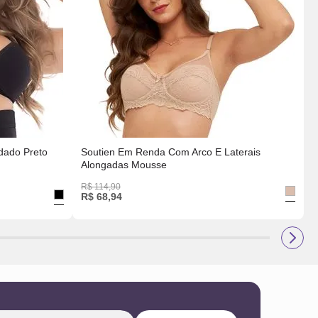
dado Preto
Soutien Em Renda Com Arco E Laterais
Alongadas Mousse
R$
114
,
90
R$
68
,
94