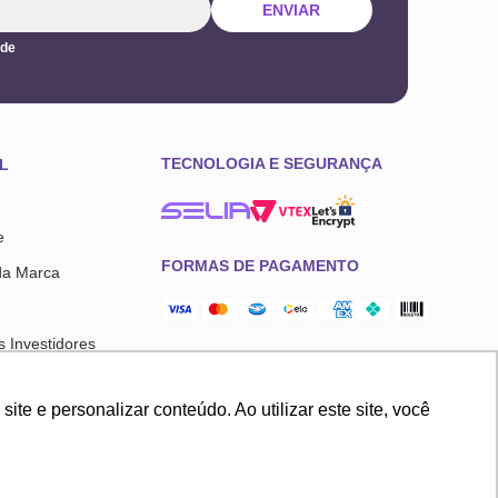
ENVIAR
ade
TECNOLOGIA E SEGURANÇA
L
e
FORMAS DE PAGAMENTO
da Marca
 Investidores
l
e e personalizar conteúdo. Ao utilizar este site, você
sco