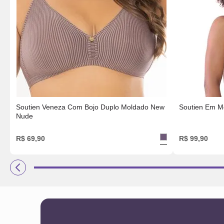
Soutien Veneza Com Bojo Duplo Moldado New
Soutien Em M
Nude
R$
69
,
90
R$
99
,
90