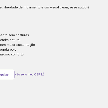
e, liberdade de movimento e um visual clean, esse sutop é
ento sem costuras
feito natural
onam maior sustentação
gunda pele
máximo conforto
Não sei o meu CEP