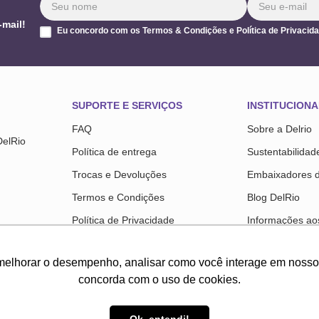
-mail!
Eu concordo com os Termos & Condições e Política de Privacid
SUPORTE E SERVIÇOS
INSTITUCIONA
FAQ
Sobre a Delrio
DelRio
Política de entrega
Sustentabilidad
Trocas e Devoluções
Embaixadores 
Termos e Condições
Blog DelRio
Política de Privacidade
Informações aos
Troca Fácil
SAC Instituciona
melhorar o desempenho, analisar como você interage em nosso sit
Regulamentos
Colaboradores
concorda com o uso de cookies.
Trabalhe Cono