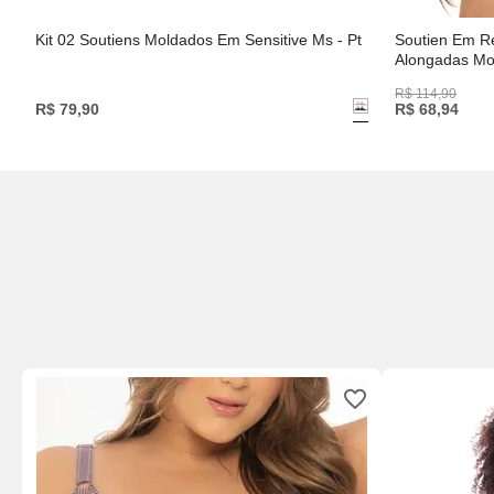
Kit 02 Soutiens Moldados Em Sensitive Ms - Pt
Soutien Em R
Alongadas M
R$
114
,
90
R$
79
,
90
R$
68
,
94