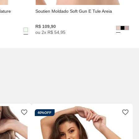
Nature
Soutien Moldado Soft Gun E Tule Areia
R$
109
,
90
ou
2
x
R$
54
,
95
40%
OFF
S
B