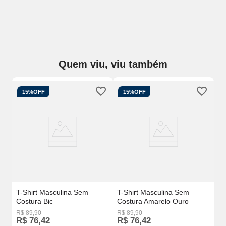
Quem viu, viu também
15%
OFF
15%
OFF
i
T-
Co
T-Shirt Masculina Sem
T-Shirt Masculina Sem
Costura Bic
Costura Amarelo Ouro
R$
89
,
90
R$
89
,
90
R$
R$
76
,
42
R$
76
,
42
R