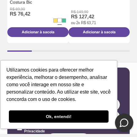
Costura Bic
R$
89
,
90
R$
R$
149
,
90
R$
76
,
42
R
R$
127
,
42
ou
2
x
R$
63
,
71
Adicionar à sacola
Adicionar à sacola
Utilizamos cookies para oferecer melhor
experiência, melhorar o desempenho, analisar
Newsletter
como você interage em nosso site e
Receba novidades e ofertas exclusivas em seu
personalizar conteúdo. Ao utilizar este site, você
e-mail!
concorda com o uso de cookies.
Ok, entendi!
Eu concordo com os Termos & Condições e Política de
Privacidade