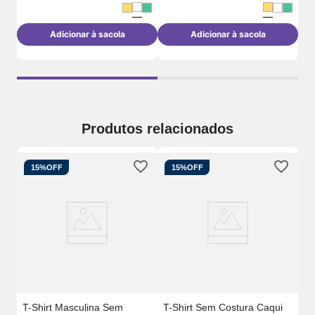
Adicionar à sacola
Adicionar à sacola
Produtos relacionados
15%
OFF
15%
OFF
da
T-
Pr
T-Shirt Masculina Sem
T-Shirt Sem Costura Caqui