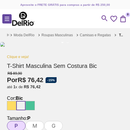
Aproveite o FRETE GRÁTIS para compras a partir de R$ 250,00
0
Moda DelRio
Roupas Masculinas
Camisas e Regatas
T-Shirt Masculina Sem Costura Bic
Clique e veja!
T-Shirt Masculina Sem Costura Bic
R$
89
,
90
Por
R$
76
,
42
-
15%
R$
76
,
42
até
1
x de
Cor:
Bic
Tamanho:
P
P
M
G