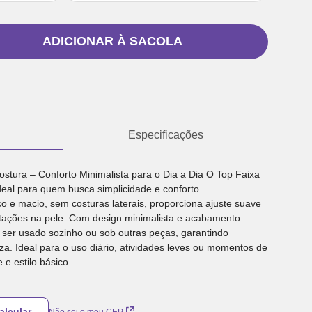
ADICIONAR À SACOLA
Especificações
stura – Conforto Minimalista para o Dia a Dia O Top Faixa
deal para quem busca simplicidade e conforto.
o e macio, sem costuras laterais, proporciona ajuste suave
ritações na pele. Com design minimalista e acabamento
ra ser usado sozinho ou sob outras peças, garantindo
a. Ideal para o uso diário, atividades leves ou momentos de
 e estilo básico.
Não sei o meu CEP