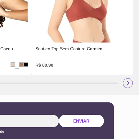
 Cacau
Soutien Top Sem Costura Carmim
R
R$
89
,
90
ENVIAR
ade