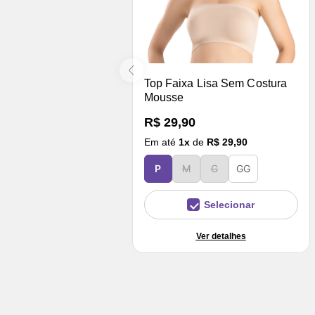
Top Faixa Lisa Sem Costura
Mousse
R$ 29,90
Em até
1
x
de
R$ 29,90
P
M
G
GG
Selecionar
Ver detalhes