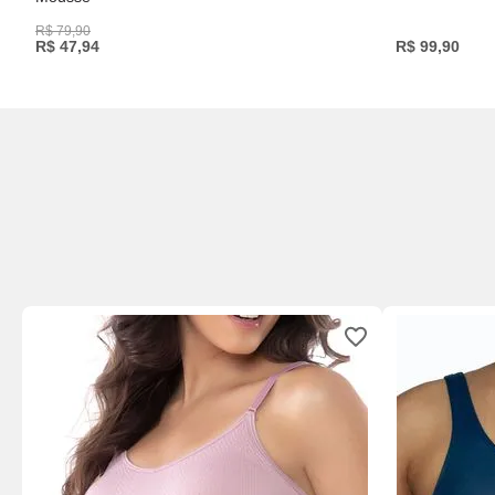
R$
79
,
90
R$
47
,
94
R$
99
,
90