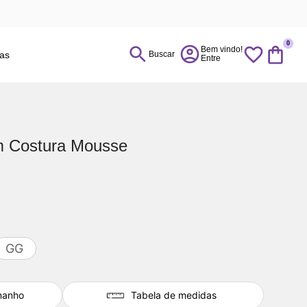
0
ias
Buscar
m Costura Mousse
GG
manho
Tabela de medidas