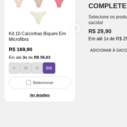
COMPLETE
Selecione os produ
sacola!
R$ 29,90
Kit 10 Calcinhas Biquini Em
Em até
1
x
de
R$ 2
Microfibra
R$ 169,90
ADICIONAR À SAC
Em até
3
x
de
R$ 56,63
P
M
G
GG
Selecionar
Ver detalhes