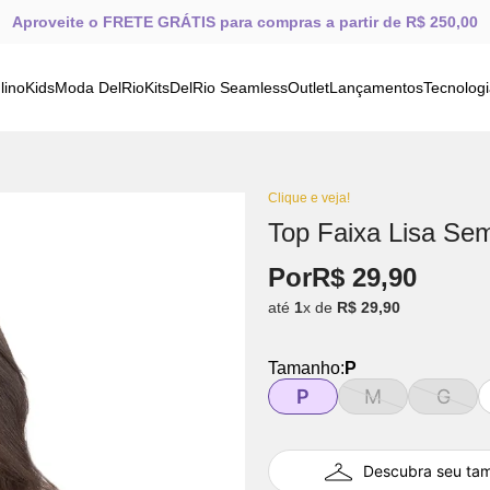
Aproveite o FRETE GRÁTIS para compras a partir de R$ 250,00
lino
Kids
Moda DelRio
Kits
DelRio Seamless
Outlet
Lançamentos
Tecnolog
Clique e veja!
Top Faixa Lisa Se
Por
R$
29
,
90
até
1
x de
R$
29
,
90
Tamanho:
P
P
M
G
Descubra seu ta