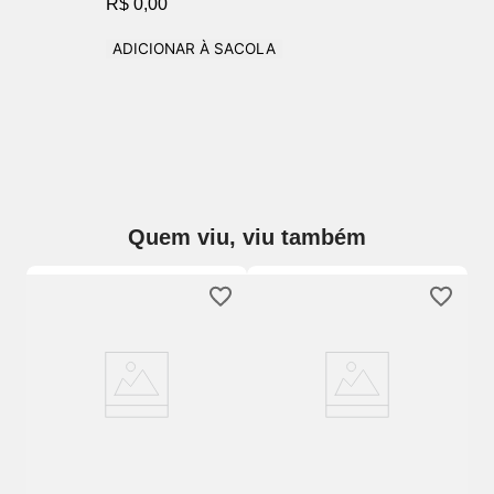
R$ 0,00
ADICIONAR À SACOLA
Quem viu, viu também
To
Am