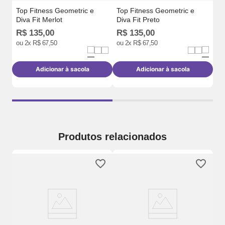
Top Fitness Geometric e
Top Fitness Geometric e
Diva Fit Merlot
Diva Fit Preto
R$
135
,
00
R$
135
,
00
R
ou
2
x
R$
67
,
50
ou
2
x
R$
67
,
50
o
Adicionar à sacola
Adicionar à sacola
Produtos relacionados
To
Di