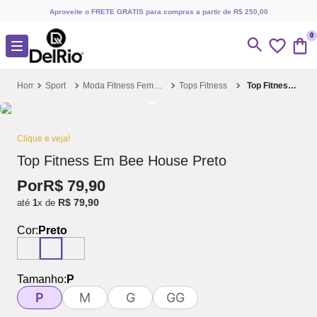
Aproveite o FRETE GRÁTIS para compras a partir de R$ 250,00
0
Sport
Moda Fitness Feminina
Tops Fitness
Top Fitness Em Bee House Preto
Clique e veja!
Top Fitness Em Bee House Preto
Por
R$
79
,
90
R$
79
,
90
até
1
x de
Cor:
Preto
Tamanho:
P
P
M
G
GG