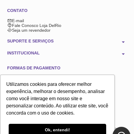
CONTATO
E-mail
Fale Conosco Loja DelRio
Seja um revendedor
SUPORTE E SERVIÇOS
INSTITUCIONAL
FORMAS DE PAGAMENTO
Utilizamos cookies para oferecer melhor
experiência, melhorar o desempenho, analisar
como você interage em nosso site e
TECNOLOGIA E SEGURANÇA
personalizar conteúdo. Ao utilizar este site, você
concorda com o uso de cookies.
2025 © Copyright DelRio. Todos os direitos reservados. A loja online DelRio é
Ok, entendi!