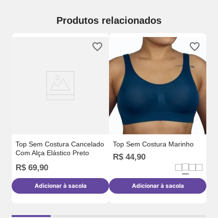
Produtos relacionados
To
Re
Top Sem Costura Cancelado
Top Sem Costura Marinho
Com Alça Elástico Preto
R$
44
,
90
R
R$
69
,
90
Adicionar à sacola
Adicionar à sacola