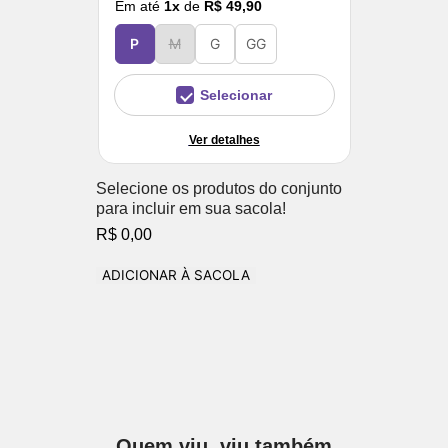
Em até
1
x
de
R$ 49,90
P
M
G
GG
Selecionar
Ver detalhes
Selecione os produtos do conjunto
para incluir em sua sacola!
R$ 0,00
ADICIONAR À SACOLA
Quem viu, viu também