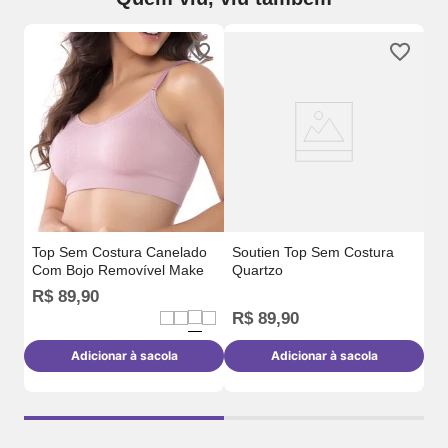
To
Re
Top Sem Costura Canelado
Soutien Top Sem Costura
Com Bojo Removível Make
Quartzo
R$
89
,
90
R
R$
89
,
90
Adicionar à sacola
Adicionar à sacola