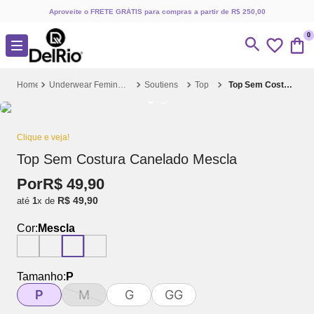
Aproveite o FRETE GRÁTIS para compras a partir de R$ 250,00
0
Underwear Feminino
Soutiens
Top
Top Sem Costura Canelado Mescla
Clique e veja!
Top Sem Costura Canelado Mescla
Por
R$
49
,
90
R$
49
,
90
até
1
x de
Cor:
Mescla
Tamanho:
P
P
M
G
GG