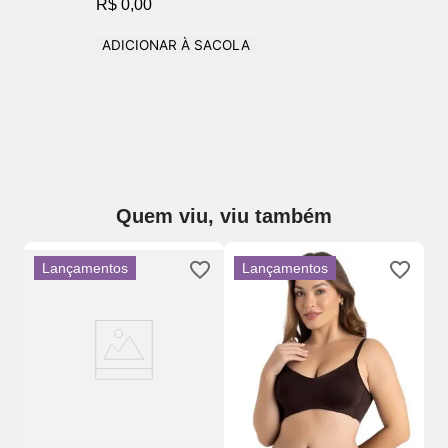
R$ 0,00
ADICIONAR À SACOLA
Quem viu, viu também
Lançamentos
Lançamentos
m
So
Aro
Re