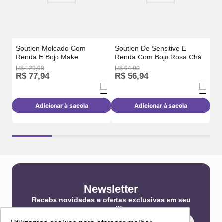
Soutien Moldado Com
Soutien De Sensitive E
Renda E Bojo Make
Renda Com Bojo Rosa Chá
R$
129
,
90
R$
94
,
90
R$
77
,
94
R$
56
,
94
R
Adicionar à sacola
Adicionar à sacola
Newsletter
Receba novidades e ofertas exclusivas em seu
e-mail!