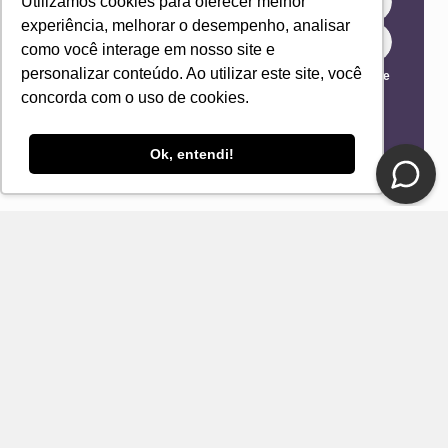
Utilizamos cookies para oferecer melhor
experiência, melhorar o desempenho, analisar
como você interage em nosso site e
personalizar conteúdo. Ao utilizar este site, você
Eu concordo com os Termos & Condições e Política de
Privacidade
concorda com o uso de cookies.
ENVIAR
Ok, entendi!
CONTATO
E-mail
Fale Conosco Loja DelRio
Seja um revendedor