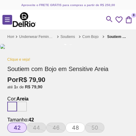
Aproveite o FRETE GRÁTIS para compras a partir de R$ 250,00
0
Underwear Feminino
Soutiens
Com Bojo
Soutiem com Bojo em Sensitive Areia
Clique e veja!
Soutiem com Bojo em Sensitive Areia
Por
R$
79
,
90
R$
79
,
90
até
1
x de
Cor:
Areia
Tamanho:
42
42
44
46
48
50