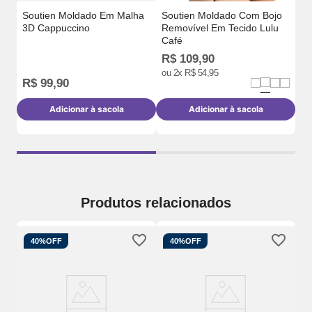
Soutien Moldado Em Malha
Soutien Moldado Com Bojo
3D Cappuccino
Removível Em Tecido Lulu
Café
R$
109
,
90
R$
R
ou
2
x
R$
54
,
95
R$
99
,
90
Adicionar à sacola
Adicionar à sacola
Produtos relacionados
40%
OFF
40%
OFF
So
ira
3D