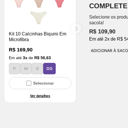
COMPLETE
Selecione os produ
sacola!
R$ 109,90
Kit 10 Calcinhas Biquini Em
Em até
2
x
de
R$ 5
Microfibra
R$ 169,90
ADICIONAR À SAC
Em até
3
x
de
R$ 56,63
P
M
G
GG
Selecionar
Ver detalhes