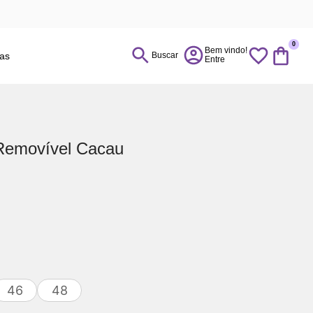
0
ias
Buscar
Removível Cacau
46
48