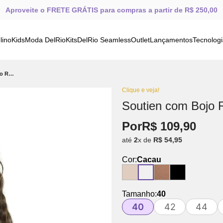
Aproveite o FRETE GRÁTIS para compras a partir de R$ 250,00
lino
Kids
Moda DelRio
Kits
DelRio Seamless
Outlet
Lançamentos
Tecnolog
Soutien com Bojo Removível Cacau
Clique e veja!
Soutien com Bojo 
Por
R$
109
,
90
até
2
x de
R$
54
,
95
Cor:
Cacau
Tamanho:
40
40
42
44