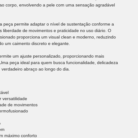
e ao corpo, envolvendo a pele com uma sensação agradável
a peça permite adaptar o nível de sustentação conforme a
s liberdade de movimentos e praticidade no uso diário. O
sionado proporciona um visual clean e moderno, reduzindo
o um caimento discreto e elegante.
ermite um ajuste personalizado, proporcionando mais
. Uma peça ideal para quem busca funcionalidade, delicadeza
verdadeiro abraço ao longo do dia.
tável
 versatilidade
dade de movimentos
ermofusionado
o
gem
com máximo conforto