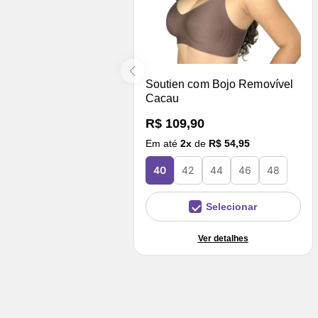
Soutien com Bojo Removível
Cacau
R$ 109,90
Em até
2
x
de
R$ 54,95
40
42
44
46
48
Selecionar
Ver detalhes