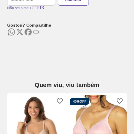
Não sei o meu CEP
Gostou? Compartilhe
Quem viu, viu também
40%
OFF
o
So
3D