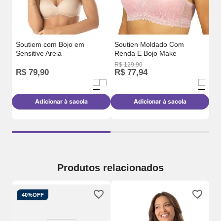
Soutiem com Bojo em
Soutien Moldado Com
Sensitive Areia
Renda E Bojo Make
R$
129
,
90
R$
79
,
90
R$
77
,
94
R
Adicionar à sacola
Adicionar à sacola
Produtos relacionados
40%
OFF
So
ira
Pr