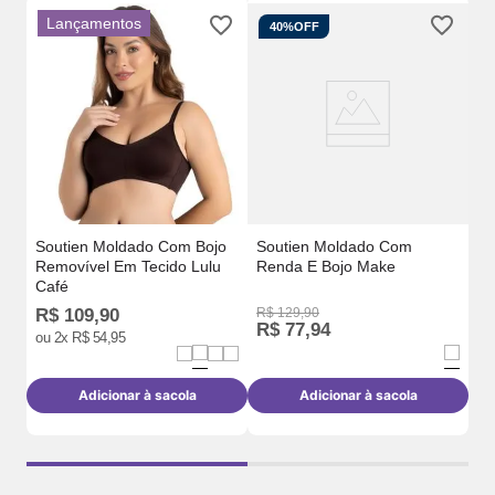
Lançamentos
40%
OFF
el
So
C
Soutien Moldado Com Bojo
Soutien Moldado Com
Removível Em Tecido Lulu
Renda E Bojo Make
Café
R$
109
,
90
R$
129
,
90
R
R$
77
,
94
ou
2
x
R$
54
,
95
o
Adicionar à sacola
Adicionar à sacola