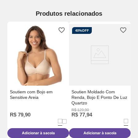
Produtos relacionados
40%
OFF
So
Re
Pr
Soutiem com Bojo em
Soutien Moldado Com
Sensitive Areia
Renda, Bojo E Ponto De Luz
Quartzo
R$
129
,
90
R$
R$
79
,
90
R$
77
,
94
R
Adicionar à sacola
Adicionar à sacola