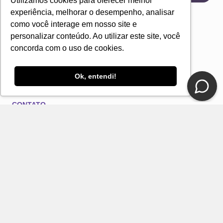
Utilizamos cookies para oferecer melhor
experiência, melhorar o desempenho, analisar
como você interage em nosso site e
personalizar conteúdo. Ao utilizar este site, você
concorda com o uso de cookies.
Ok, entendi!
CONTATO
E-mail
Fale Conosco Loja DelRio
Seja um revendedor
SUPORTE E SERVIÇOS
INSTITUCIONAL
FORMAS DE PAGAMENTO