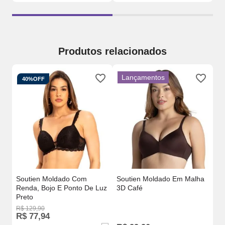
Produtos relacionados
Lançamentos
40%
OFF
m
So
3D
Soutien Moldado Com
Soutien Moldado Em Malha
Renda, Bojo E Ponto De Luz
3D Café
Preto
R$
129
,
90
R$
77
,
94
R