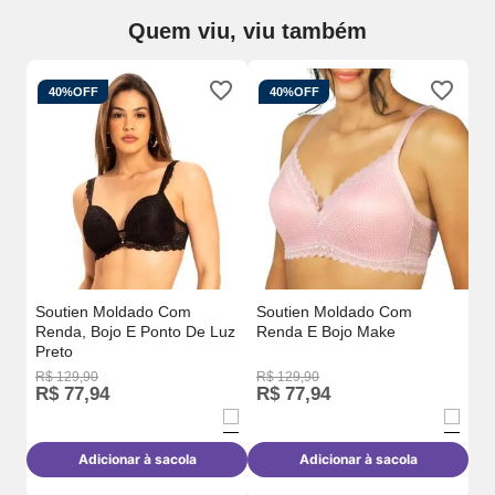
Quem viu, viu também
40%
OFF
40%
OFF
el
So
Po
Pr
Soutien Moldado Com
Soutien Moldado Com
Renda, Bojo E Ponto De Luz
Renda E Bojo Make
Preto
R$
129
,
90
R$
129
,
90
R$
77
,
94
R$
77
,
94
R
Adicionar à sacola
Adicionar à sacola