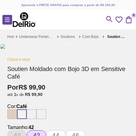
Aproveite o FRETE GRÁTIS para compras a partir de R$ 250,00
0
Underwear Feminino
Soutiens
Com Bojo
Soutien Moldado com Bojo 3D em Sensitive Café
Clique e veja!
Soutien Moldado com Bojo 3D em Sensitive
Café
Por
R$
99
,
90
R$
99
,
90
até
1
x de
Cor:
Café
Tamanho:
42
40
42
44
46