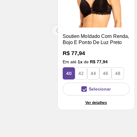
Soutien Moldado Com Renda,
Bojo E Ponto De Luz Preto
R$ 77,94
Em até
1
x
de
R$ 77,94
40
42
44
46
48
Selecionar
Ver detalhes