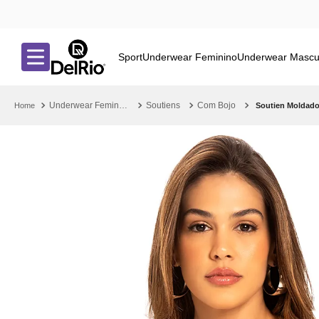
Sport
Underwear Feminino
Underwear Mascu
Underwear Feminino
Soutiens
Com Bojo