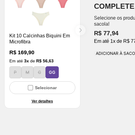
COMPLETE
Selecione os produ
sacola!
R$ 77,94
Kit 10 Calcinhas Biquini Em
Em até
1
x
de
R$ 7
Microfibra
R$ 169,90
ADICIONAR À SAC
Em até
3
x
de
R$ 56,63
P
M
G
GG
Selecionar
Ver detalhes