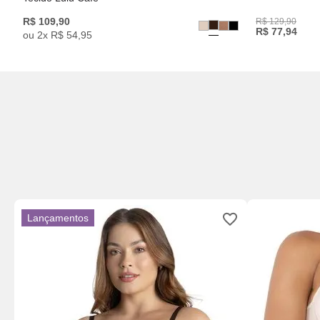
R$
109
,
90
R$
129
,
90
R$
77
,
94
ou
2
x
R$
54
,
95
Lançamentos