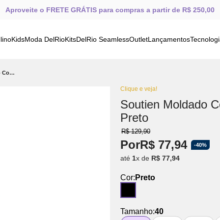
Aproveite o FRETE GRÁTIS para compras a partir de R$ 250,00
lino
Kids
Moda DelRio
Kits
DelRio Seamless
Outlet
Lançamentos
Tecnolog
Soutien Moldado Com Renda, Bojo E Ponto De Luz Preto
Clique e veja!
Soutien Moldado C
Preto
R$
129
,
90
Por
R$
77
,
94
-
40%
até
1
x de
R$
77
,
94
Cor:
Preto
Tamanho:
40