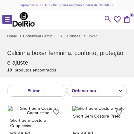
Aproveite o FRETE GRÁTIS para compras a partir de R$ 250,00
0
Underwear Feminino
Calcinhas
Boxer
Calcinha boxer feminina: conforto, proteção
e ajuste
10
produtos
Filtrar
Ordenar por
Short Sem Costura Preto
Short Sem Costura
Cappuccino
R$
49
,
90
R$
49
,
90