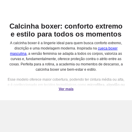
Calcinha boxer: conforto extremo
e estilo para todos os momentos
A calcinha boxer é a lingerie ideal para quem busca conforto extremo,
discrição e uma modelagem moderna. Inspirada na
cueca boxer
masculina
, a versão feminina se adapta a todos os corpos, valoriza as
curvas e, fundamentalmente, oferece proteção contra o atrito entre as
coxas. Perfeita para a rotina, a academia ou momentos de descanso, a
calcinha boxer une bem-estar e estilo.
Esse modelo oferece maior cobertura, podendo ter cintura média ou alta,
e é confeccionado em tecidos tecnológicos como
microfibra, algodão ou
Ver mais
versões sem costura
. Um grande benefício é seu ajuste perfeito com
qualquer roupa, mesmo as mais justas, pois os modelos modernos não
marcam e proporcionam um caimento anatômico. Confira mais detalhes
a seguir!
Principais tipos de calcinha boxer
Tipo de boxer